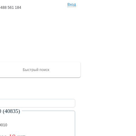
Вход
 488 561 184
Ваши заказы: 0 товаров
на сумму 0 руб
(40835)
ХАЙГЕР
CAMC
Mercedes
Catepillar
FAW
ЮТОНГ
Shacma
(KLQ)
ZK
0010