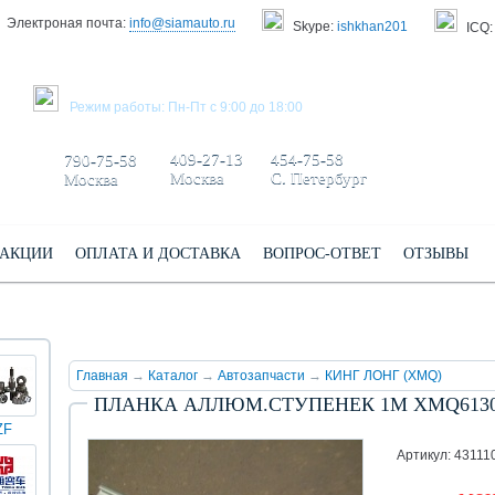
Электроная почта:
info@siamauto.ru
Skype:
ishkhan201
ICQ:
ЗАКАЗАТЬ ЗВОНОК
Режим работы: Пн-Пт с 9:00 до 18:00
+7 495/
+7 499/
+7 812/
409-27-13
454-75-58
790-75-58
Москва
С. Петербург
Москва
АКЦИИ
ОПЛАТА И ДОСТАВКА
ВОПРОС-ОТВЕТ
ОТЗЫВЫ
Главная
→
Каталог
→
Автозапчасти
→
КИНГ ЛОНГ (XMQ)
ПЛАНКА АЛЛЮМ.СТУПЕНЕК 1М XMQ6130 
ZF
КИНГ
Darwin
Volvo
Scania
TATRA
Yuchai
ЛОНГ
plus
Артикул: 43111
(XMQ)