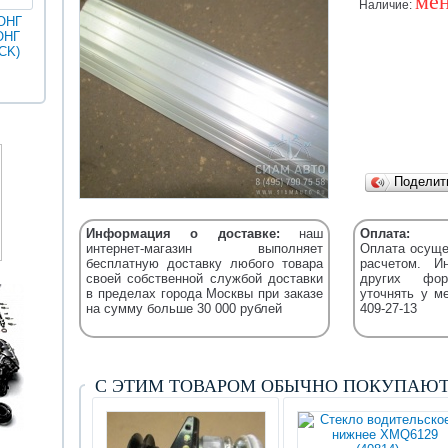
мен
Наличие:
ОНГ
ОНГ
MAN
ГОЛДЕН
CK)
Разное
Iveco
Икарус
Фильтры
ДРАГОН
Уточняйт
Fleetguard
(XML)
Подели
Информация о доставке:
наш
Оплата:
интернет-магазин выполняет
Оплата осуще
бесплатную доставку любого товара
расчетом. И
своей собственной службой доставки
других фор
в пределах города Москвы при заказе
уточнять у м
на сумму больше 30 000 рублей
409-27-13
С ЭТИМ ТОВАРОМ ОБЫЧНО ПОКУПАЮ