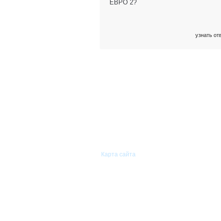
ЕВРО 2?
узнать от
© 2011—2026 «Сиам-Групп»
Оптовая торговля автомобильными
запасными частями.
Карта сайта