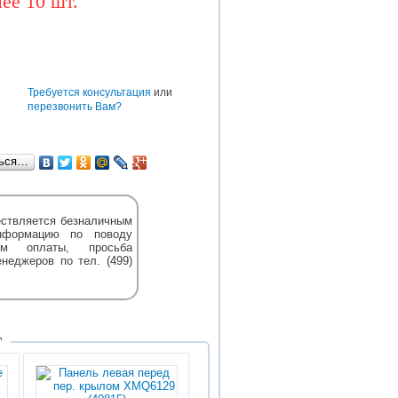
ее 10 шт.
BAW
CUMMINS
DONGFENG
TEREX
DENSO
HOWO
HYUNDAI
е
Требуется консультация
или
перезвонить Вам?
ться…
ствляется безналичным
нформацию по поводу
м оплаты, просьба
енеджеров по тел. (499)
Т