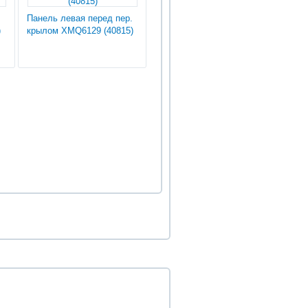
Панель левая перед пер.
)
крылом XMQ6129 (40815)