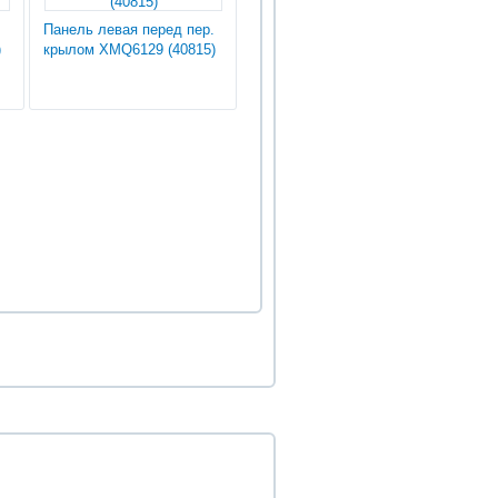
Панель левая перед пер.
)
крылом XMQ6129 (40815)