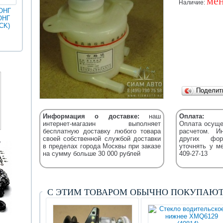
мен
Наличие:
ОНГ
ОНГ
MAN
ГОЛДЕН
CK)
Разное
Iveco
Икарус
Фильтры
ДРАГОН
Уточняйт
Fleetguard
(XML)
Подели
Информация о доставке:
наш
Оплата:
интернет-магазин выполняет
Оплата осуще
бесплатную доставку любого товара
расчетом. И
своей собственной службой доставки
других фор
в пределах города Москвы при заказе
уточнять у м
на сумму больше 30 000 рублей
409-27-13
С ЭТИМ ТОВАРОМ ОБЫЧНО ПОКУПАЮ