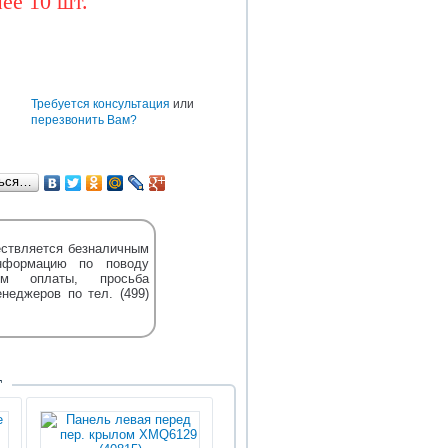
ее 10 шт.
BAW
CUMMINS
DONGFENG
TEREX
DENSO
HOWO
HYUNDAI
е
Требуется консультация
или
перезвонить Вам?
ться…
ствляется безналичным
нформацию по поводу
м оплаты, просьба
енеджеров по тел. (499)
Т