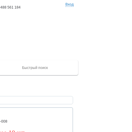
Вход
 488 561 184
Ваши заказы: 0 товаров
на сумму 0 руб
ХАЙГЕР
CAMC
Mercedes
Catepillar
FAW
ЮТОНГ
Shacma
(KLQ)
ZK
-008