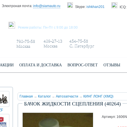
Электроная почта:
info@siamauto.ru
Skype:
ishkhan201
ICQ:
ЗАКАЗАТЬ ЗВОНОК
Режим работы: Пн-Пт с 9:00 до 18:00
+7 495/
+7 499/
+7 812/
409-27-13
454-75-58
790-75-58
Москва
С. Петербург
Москва
АКЦИИ
ОПЛАТА И ДОСТАВКА
ВОПРОС-ОТВЕТ
ОТЗЫВЫ
Главная
→
Каталог
→
Автозапчасти
→
КИНГ ЛОНГ (XMQ)
БАЧОК ЖИДКОСТИ СЦЕПЛЕНИЯ (40264)
ZF
КИНГ
Darwin
Volvo
Scania
TATRA
Yuchai
ЛОНГ
plus
Артикул: 1606N
(XMQ)