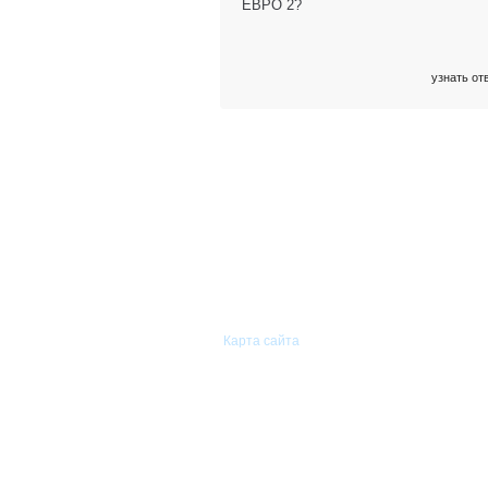
ЕВРО 2?
узнать от
© 2011—2026 «Сиам-Групп»
Оптовая торговля автомобильными
запасными частями.
Карта сайта