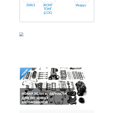
ЛИАЗ
ЖОНГ
Икарус
Фильтры
ТОНГ
Fleetguard
(LCK)