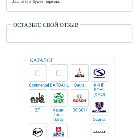
Ваш отзыв будет первым.
ОСТАВЬТЕ СВОЙ ОТЗЫВ
КАТАЛОГ
Continental
BARDAHL
Deutz
КИНГ
Darwin
V
ЛОНГ
plus
(XMQ)
ZF
Харди
BOSCH
Тагаз
Hardy
Scania
Разное
I