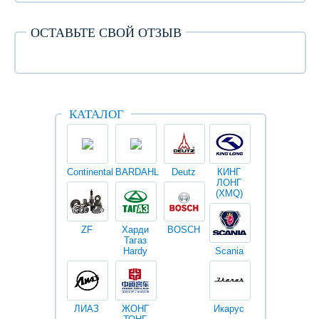
ОСТАВЬТЕ СВОЙ ОТЗЫВ
КАТАЛОГ
Continental
BARDAHL
Deutz
КИНГ
Darwin
V
ЛОНГ
plus
(XMQ)
ZF
Харди
BOSCH
Тагаз
Hardy
Scania
Разное
I
ЛИАЗ
ЖОНГ
Икарус
Фильтры