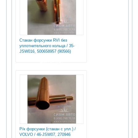
Стакан форсунки RVI без
уплотнительного кольца / 35-
JSW016, 500658957 (90566)
900.00 руб
Р/к форсунки (стакан с упл.) /
VOLVO / 46-JSW07, 270946