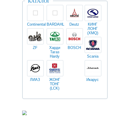
КАТАЛОГ
Continental
BARDAHL
Deutz
КИНГ
Darwin
V
ЛОНГ
plus
(XMQ)
ZF
Харди
BOSCH
Тагаз
Hardy
Scania
Разное
I
ЛИАЗ
ЖОНГ
Икарус
Фильтры
ТОНГ
Fleetguard
(LCK)