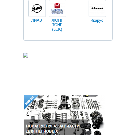
ЛИАЗ
ЖОНГ
Икарус
Фильтры
ТОНГ
Fleetguard
(LCK)