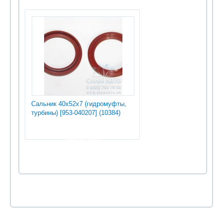
Сальник 40х52х7 (гидромуфты,
турбины) [953-040207] (10384)
180.00 руб