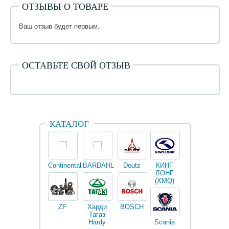
ОТЗЫВЫ О ТОВАРЕ
Ваш отзыв будет первым.
ОСТАВЬТЕ СВОЙ ОТЗЫВ
КАТАЛОГ
Continental
BARDAHL
Deutz
КИНГ
Darwin
V
ЛОНГ
plus
(XMQ)
ZF
Харди
BOSCH
Тагаз
Hardy
Scania
Разное
I