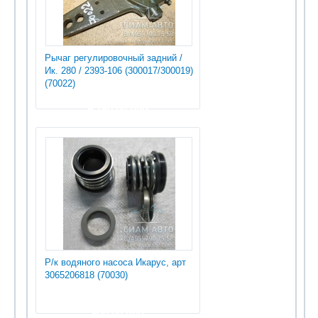
Рычаг регулировочный задний /
Ик. 280 / 2393-106 (300017/300019)
(70022)
9 750.00 руб
Р/к водяного насоса Икарус, арт
3065206818 (70030)
900.00 руб