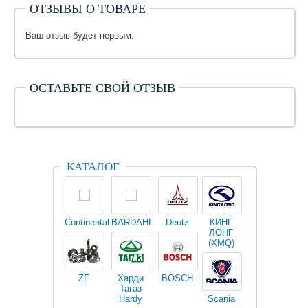
ОТЗЫВЫ О ТОВАРЕ
Ваш отзыв будет первым.
ОСТАВЬТЕ СВОЙ ОТЗЫВ
КАТАЛОГ
Continental
BARDAHL
Deutz
КИНГ
Darwin
V
ЛОНГ
plus
(XMQ)
ZF
Харди
BOSCH
Тагаз
Hardy
Scania
Разное
I