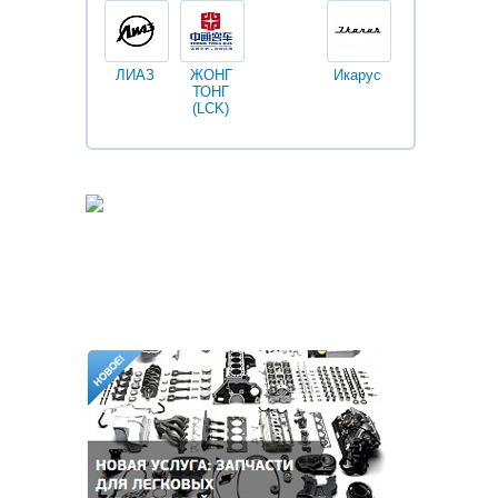
ЛИАЗ
ЖОНГ
Икарус
Фильтры
ТОНГ
Fleetguard
(LCK)