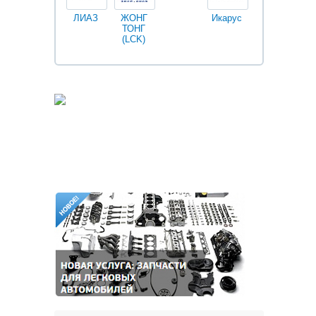
ЛИАЗ
ЖОНГ
Икарус
Фильтры
ТОНГ
Fleetguard
(LCK)