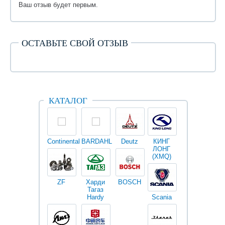
Ваш отзыв будет первым.
ОСТАВЬТЕ СВОЙ ОТЗЫВ
КАТАЛОГ
Continental
BARDAHL
Deutz
КИНГ
Darwin
V
ЛОНГ
plus
(XMQ)
ZF
Харди
BOSCH
Тагаз
Hardy
Scania
Разное
I