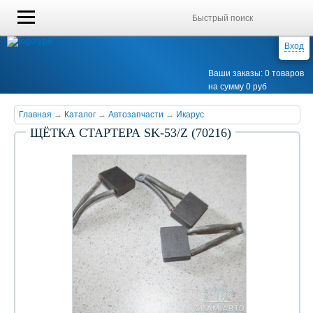
Вход
Ваши заказы: 0 товаров
на сумму 0 руб
Главная
→
Каталог
→
Автозапчасти
→
Икарус
ЩЁТКА СТАРТЕРА SK-53/Z (70216)