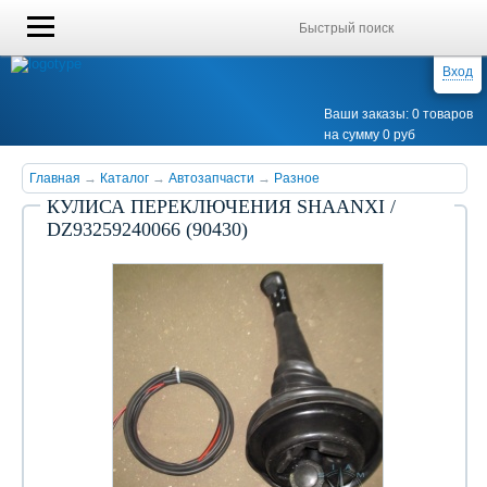
Вход
Ваши заказы: 0 товаров
на сумму 0 руб
Главная
→
Каталог
→
Автозапчасти
→
Разное
КУЛИСА ПЕРЕКЛЮЧЕНИЯ SHAANXI /
DZ93259240066 (90430)