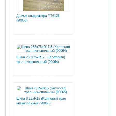
Датчик спидометра YT6126
(90086)
7 500.00 руб
Шина 235х75хR17,5 (Kormoran)
трал низкопольный (90064)
40 500.00 руб
Шина 8,25хR15 (Kormoran) трал
низкопольный (90065)