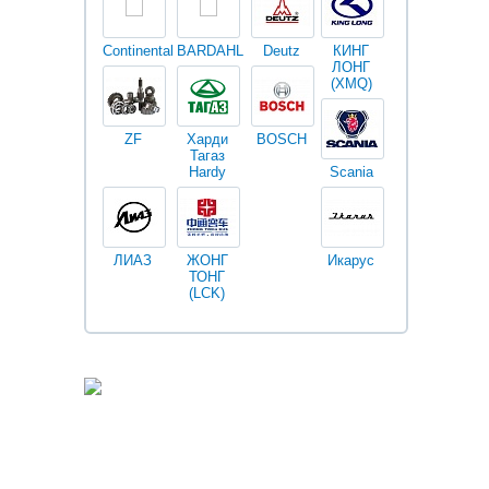
Continental
BARDAHL
Deutz
КИНГ
Darwin
V
ЛОНГ
plus
(XMQ)
ZF
Харди
BOSCH
Тагаз
Hardy
Scania
Разное
I
ЛИАЗ
ЖОНГ
Икарус
Фильтры
ТОНГ
Fleetguard
(LCK)