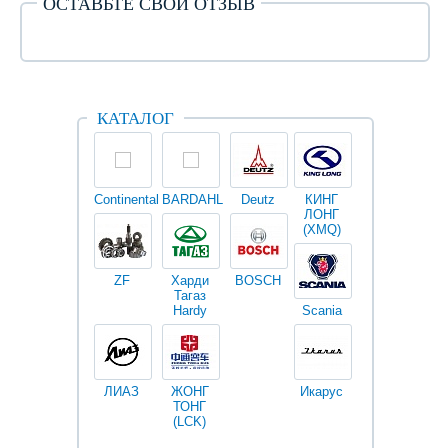
ОСТАВЬТЕ СВОЙ ОТЗЫВ
КАТАЛОГ
Continental
BARDAHL
Deutz
КИНГ
Darwin
V
ЛОНГ
plus
(XMQ)
ZF
Харди
BOSCH
Тагаз
Hardy
Scania
Разное
I
ЛИАЗ
ЖОНГ
Икарус
Фильтры
ТОНГ
Fleetguard
(LCK)